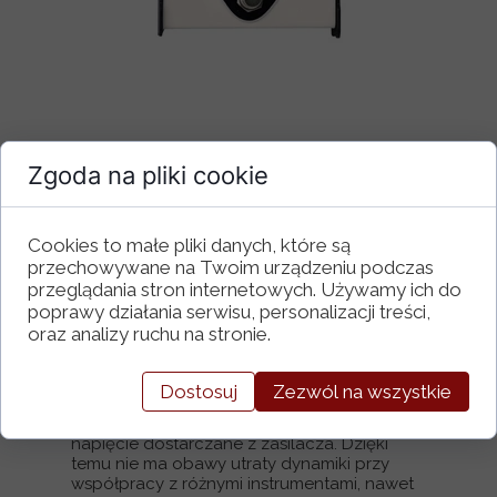
Zgoda na pliki cookie
Cookies to małe pliki danych, które są
ABIGAR to wyjątkowo wszechstronny i
dynamiczny drive do gitary basowej. Jego
przechowywane na Twoim urządzeniu podczas
zaletą jest to, że bez względu jak mocny
przeglądania stron internetowych. Używamy ich do
poziom przesterowania zostanie
poprawy działania serwisu, personalizacji treści,
ustawiony, Abigar zachowuje specyfikę
oraz analizy ruchu na stronie.
brzmienia instrumentu oraz wysoką
dynamikę dźwięku.
Aby to osiągnąć Abigar został wyposażony
Dostosuj
Zezwól na wszystkie
między innymi we własny konwerter zasilania
podnoszący dwukrotnie
napięcie dostarczane z zasilacza. Dzięki
temu nie ma obawy utraty dynamiki przy
współpracy z różnymi instrumentami, nawet