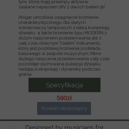
tymi, które mają preampy aktywne
zasilane napięciem 18V z dwóch baterii 9V.
Abigar umożliwia osiągnięcie brzmienie
charakterystycznego dla starych
wzmacniaczy lampowych z lekką kompresją
dźwięku a także brzmienie typu MODERN z
dużym nasyceniem przesterowania ale z
cały czas obecnym "ciałem" instrumentu,
który jest podstawą brzmienia podkładu
basowego w zespole muzycznym. Mimo
dużego nasycenia przesterowania cały czas
pozostaje zachowana pulsacja dźwięku
nadająca ekspresję i dynamikę podczas
grania.
Specyfikacja
590zł
Produkt niedostępny
Designed by musicians for