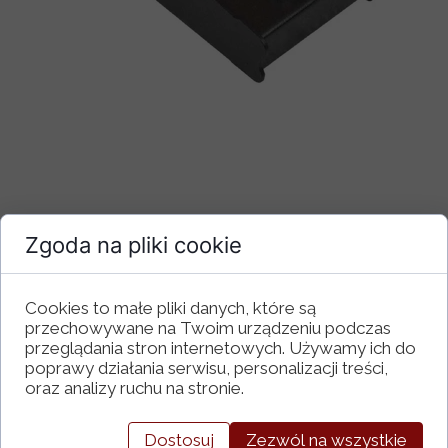
Zgoda na pliki cookie
Konstrukcja MID-BOOST.
Jest to selektywny BOOST analogowy, który
podbija pasmo gitary w zakresie średnich
Cookies to małe pliki danych, które są
częstotliwości 380Hz lub 760Hz. Zakres pasma
można wybierać przełącznikiem RANGE. Są to
przechowywane na Twoim urządzeniu podczas
filtry o charakterystyce odpowiednio dobranej
przeglądania stron internetowych. Używamy ich do
do specyfiki brzmienia gitary, przesunięte
poprawy działania serwisu, personalizacji treści,
względem siebie o jedną oktawę. Dodatkowo
oraz analizy ruchu na stronie.
MID-BOOST ma wbudowany filtr odcinający
niskie częstotliwości poniżej 100Hz.
Koncepcja MID-BOOST.
Dostosuj
Zezwól na wszystkie