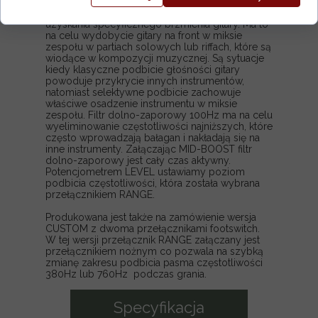
Jest to efekt, którego zadaniem jest podbicie
wąskiego pasma środkowych częstotliwości dla
uzyskania specyficznego brzmienia gitary. Ma to
na celu wydobycie gitary na front w miksie
zespołu w partiach solowych lub riffach, które są
wiodące w kompozycji muzycznej. Są sytuacje
kiedy klasyczne podbicie głośności gitary
powoduje przykrycie innych instrumentów,
natomiast selektywne podbicie zachowuje
właściwe osadzenie instrumentu w miksie
zespołu. Filtr dolno-zaporowy 100Hz ma na celu
wyeliminowanie częstotliwości najniższych, które
często wprowadzają bałagan i nakładają się na
inne instrumenty. Załączając MID-BOOST filtr
dolno-zaporowy jest cały czas aktywny.
Potencjometrem LEVEL ustawiamy poziom
podbicia częstotliwości, która została wybrana
przełącznikiem RANGE.
Produkowana jest także na zamówienie wersja
CUSTOM z dwoma przełącznikami footswitch.
W tej wersji przełącznik RANGE załączany jest
przełącznikiem nożnym co pozwala na szybką
zmianę zakresu podbicia pasma częstotliwości
380Hz lub 760Hz podczas grania.
Specyfikacja