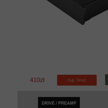
BASOWE
BEEFMASTER Overd
Vandall-500
OVERRIVE/DRIVE/
Wzmacniacze 2015-25
MultiDR
T
SERVO-Mini MOD 
T
410zł
Kup Teraz