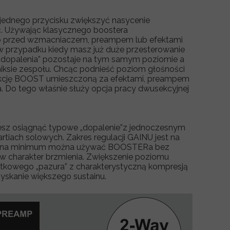
 jednego przycisku zwiększyć nasycenie
ć. Używając klasycznego boostera
przed wzmacniaczem, preampem lub efektami
 w przypadku kiedy masz już duże przesterowanie
dopalenia” pozostaje na tym samym poziomie a
miksie zespołu. Chcąc podnieść poziom głośności
kcję BOOST umieszczoną za efektami, preampem
. Do tego właśnie służy opcja pracy dwusekcyjnej
sz osiągnąć typowe „dopalenie”z jednoczesnym
rtiach solowych. Zakres regulacji GAINU jest na
AIN na minimum można używać BOOSTERa bez
i w charakter brzmienia. Zwiększenie poziomu
tkowego „pazura” z charakterystyczną kompresją
yskanie większego sustainu.