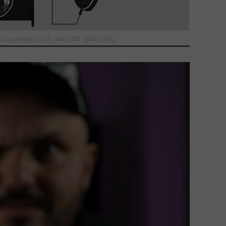
uzupełniających warsztat gitarzysty.