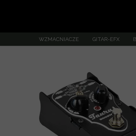
WZMACNIACZE
GITAR-EFX
GITAROWE - zestawienie
Jak uzyskać do
Stomp-Head 8.Qube
EFX - 
Stomp-Head 8.Clean
S
Stomp-Head 9.MiniMax
S
Stomp-Head 10
SERVO
Power Stage gitarowa końcówka mocy
MID
FR210 Kolumna gitarowa FRFR
BO