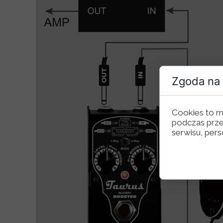
Zgoda na 
Cookies to m
podczas prze
serwisu, perso