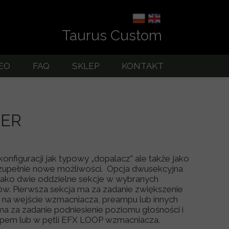
Taurus Custom
EO
FAQ
SKLEP
KONTAKT
rowe
OUTLET
TER
nfiguracji jak typowy „dopalacz” ale także jako
upełnie nowe możliwości. Opcja dwusekcyjna
jako dwie oddzielne sekcje w wybranych
ów. Pierwsza sekcja ma za zadanie zwiększenie
a na wejście wzmacniacza, preampu lub innych
a za zadanie podniesienie poziomu głośności i
mpem lub w pętli EFX LOOP wzmacniacza.