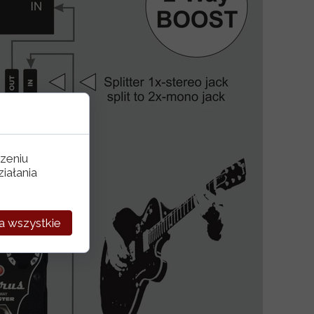
zeniu
iałania
a wszystkie