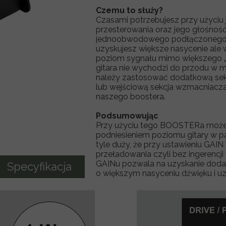
rive/Drive do gitary
T-Di Custom lampowy preamp basowy
Czemu to służy?
Czasami potrzebujesz przy użyciu
HIGH GAIN do gitary
TM1 / TM2 elektronika do gitary basowej
przesterowania oraz jego głośnoś
jednoobwodowego podłączonego 
IVE do gitary
M-IINTEGRAL Push Pull - elektronika do basu
uzyskujesz większe nasycenie ale
poziom sygnału mimo większego „
elektronika do gitary
M-IINTEGRAL Stacked - elektronika do basu
gitara nie wychodzi do przodu w 
należy zastosować dodatkową se
lub wejściową sekcja wzmacniacza
naszego boostera.
Podsumowując
Przy użyciu tego BOOSTERa może
podniesieniem poziomu gitary w pa
tyle duży, że przy ustawieniu G
przeładowania czyli bez ingerencj
GAINu pozwala na uzyskanie doda
Specyfikacja
o większym nasyceniu dźwięku i uz