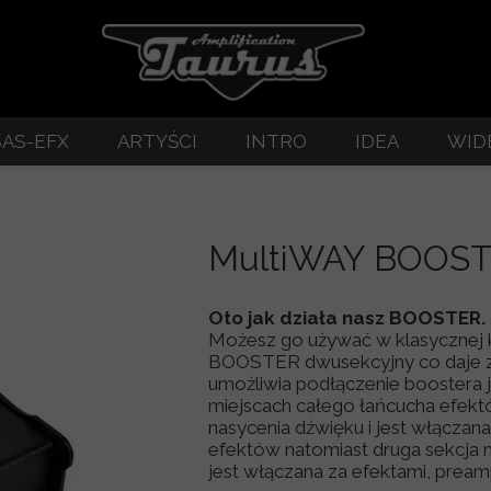
BAS-EFX
ARTYŚCI
INTRO
IDEA
WID
bre brzmienie gitary
EFX - zestawienie
Lampowe wzmacniacze gita
zestawienie
BASS SERVO
MultiWAY BOOS
ERVO
TUX kompresor
ERVO-2
Abigar - Bass Drive
Oto jak działa nasz BOOSTER.
Możesz go używać w klasycznej ko
-3 Custom
TUX Compressor
BOOSTER dwusekcyjny co daje z
umożliwia podłączenie boostera 
-BOOST
T-Di preamp basowy
miejscach całego łańcucha efekt
nasycenia dźwięku i jest włączan
OSTER
T-Di PLUS preamp basowy + kompresor
efektów natomiast druga sekcja m
jest włączana za efektami, prea