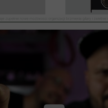
je zupełnie nowe możliwości organizacji brzmienia gitary i świetnie 