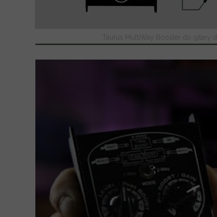
Taurus MultiWay Booster do gitary da