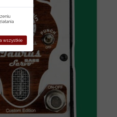
zeniu
iałania
a wszystkie