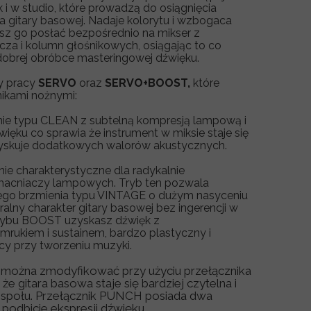
k i w studio, które prowadzą do osiągnięcia
 gitary basowej. Nadaje kolorytu i wzbogaca
esz go posłać bezpośrednio na mikser z
a i kolumn głośnikowych, osiągając to co
dobrej obróbce masteringowej dźwięku.
y pracy
SERVO
oraz
SERVO+BOOST,
które
nikami nożnymi:
nie typu CLEAN z subtelną kompresją lampową i
ęku co sprawia że instrument w miksie staje się
yskuje dodatkowych walorów akustycznych.
ie charakterystyczne dla radykalnie
cniaczy lampowych. Tryb ten pozwala
cego brzmienia typu VINTAGE o dużym nasyceniu
lny charakter gitary basowej bez ingerencji w
trybu BOOST uzyskasz dźwięk z
rukiem i sustainem, bardzo plastyczny i
cy przy tworzeniu muzyki.
można zmodyfikować przy użyciu przełącznika
, że gitara basowa staje się bardziej czytelna i
espołu. Przełącznik PUNCH posiada dwa
podbicie ekspresji dźwięku.