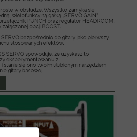
 proste w obsłudze. Wszystko zamyka się
jedną, wielofunkcyjną gałką „SERVO GAIN”,
ą przełącznik PUNCH oraz regulator HEADROOM,
y załączonej opcji BOOST.
e SERVO bezpośrednio do gitary jako pierwszy
uchu stosowanych efektów.
SS SERVO spowoduje, że uzyskasz to
rzy eksperymentowaniu z
i stanie się ono twoim ulubionym narzędziem
ie gitary basowej.