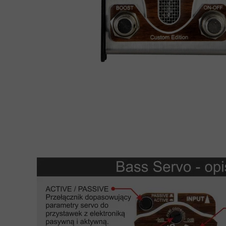
BASOWE
BEEFMASTER Overd
Vandall-500
OVERRIVE/DRIVE/
Wzmacniacze 2015-25
MultiDR
T
SERVO-Mini MOD 
T