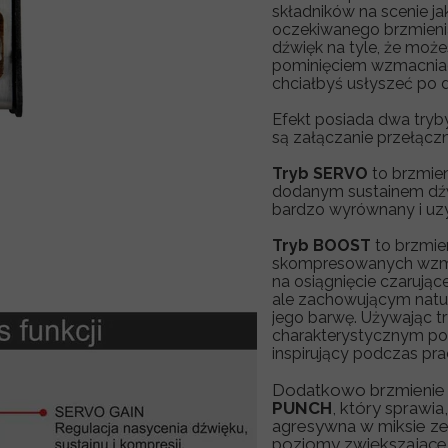
rive/Drive do gitary
T-Di Custom lampowy preamp basowy
składników na scenie ja
oczekiwanego brzmienia
HIGH GAIN do gitary
TM1 / TM2 elektronika do gitary basowej
dźwięk na tyle, że moż
pominięciem wzmacniacz
IVE do gitary
M-IINTEGRAL Push Pull - elektronika do basu
chciałbyś usłyszeć po 
Efekt posiada dwa tryb
elektronika do gitary
M-IINTEGRAL Stacked - elektronika do basu
są
załączanie przełącz
Tryb SERVO
to brzmie
dodanym sustainem dźwi
bardzo wyrównany i uz
Tryb BOOST
to brzmien
skompresowanych wzma
na osiągnięcie czarują
ale zachowującym natura
jego barwę. Używając 
charakterystycznym pom
inspirujący podczas pra
Dodatkowo brzmienie 
PUNCH
, który sprawia
agresywna w miksie z
poziomy zwiększające 