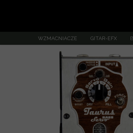
WZMACNIACZE
GITAR-EFX
GITAROWE - zestawienie
Jak uzyskać do
Stomp-Head 8.Qube
EFX - 
Stomp-Head 8.Clean
S
Stomp-Head 9.MiniMax
S
Stomp-Head 10
SERVO
Power Stage gitarowa końcówka mocy
MID
FR210 Kolumna gitarowa FRFR
BO