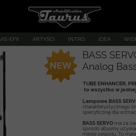
BAS-EFX
ARTYŚCI
INTRO
IDEA
WID
bre brzmienie gitary
EFX - zestawienie
Lampowe wzmacniacze gita
BASS SERV
zestawienie
BASS SERVO
Analog Bass
ERVO
TUX kompresor
TUBE ENHANCER, PR
ERVO-2
Abigar - Bass Drive
to wszystko w jedne
-3 Custom
TUX Compressor
Lampowe BASS SER
charakterystycznego b
-BOOST
T-Di preamp basowy
specyficznej dla wzma
BASS SERVO
ma za zad
OSTER
T-Di PLUS preamp basowy + kompresor
sposób abyśmy uzyskali
miksie zespołu. To mał