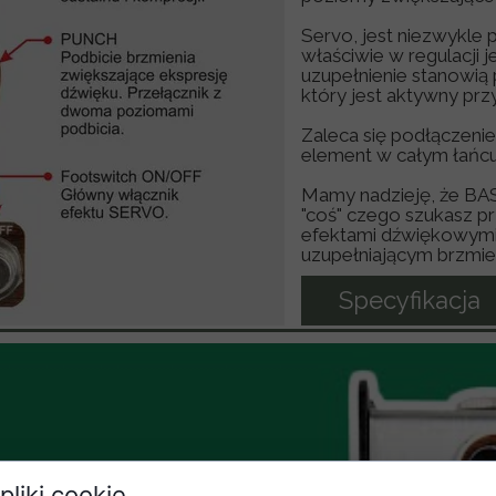
Servo, jest niezwykle
właściwie w regulacji 
uzupełnienie stanowi
który jest aktywny prz
Zaleca się podłączeni
element w całym łańc
Mamy nadzieję, że BA
"coś" czego szukasz p
efektami dźwiękowymi 
uzupełniającym brzmien
Specyfikacja
pliki cookie