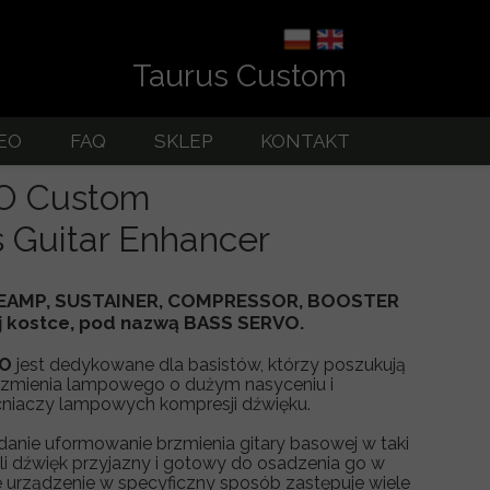
Taurus Custom
EO
FAQ
SKLEP
KONTAKT
rowe
OUTLET
O Custom
 Guitar Enhancer
EAMP, SUSTAINER, COMPRESSOR, BOOSTER
j kostce, pod nazwą BASS SERVO.
VO
jest dedykowane dla basistów, którzy poszukują
rzmienia lampowego o dużym nasyceniu i
cniaczy lampowych kompresji dźwięku.
anie uformowanie brzmienia gitary basowej w taki
 dźwięk przyjazny i gotowy do osadzenia go w
e urządzenie w specyficzny sposób zastępuje wiele