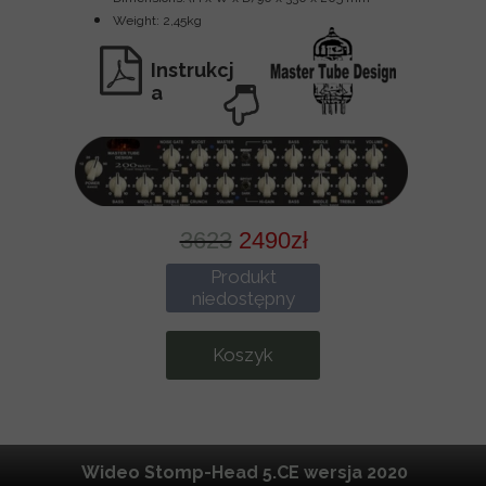
Weight: 2,45kg
Instrukcj
a
3623
2490zł
Produkt
niedostępny
Koszyk
Wideo Stomp-Head 5.CE wersja 2020