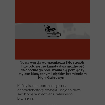
Symulacja kolumny głośnikowej
4x12" Celestion Vintage-30
Kontroler nożny
Clean, Crunch, Drive, Boost oraz
Mute.
Nowa wersja wzmacniacza SH5 z 2016r.
Trzy oddzielne kanały dają możliwość
swobodnego poruszania się pomiędzy
stylem klasycznym i ciężkim brzmieniem
High-Gain’owym.
Każdy kanał reprezentuje inną
charakterystykę dźwięku, daje to dużą
swobodę w kreowaniu własnego
brzmienia