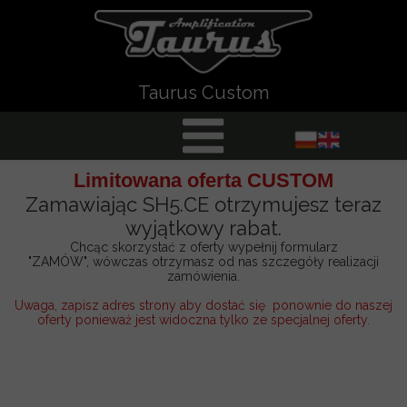
Taurus Custom
Limitowana oferta CUSTOM
Zamawiając SH5.CE otrzymujesz teraz
wyjątkowy rabat.
Chcąc skorzystać z oferty wypełnij formularz
"ZAMÓW", wówczas otrzymasz od nas szczegóły realizacji
zamówienia.
Uwaga, zapisz adres strony aby dostać się ponownie do naszej
oferty ponieważ jest widoczna tylko ze specjalnej oferty.