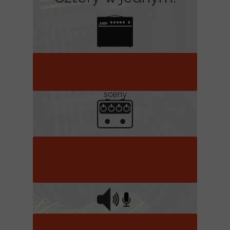
Vintage guitar amplifier, StompHead 6, Taurus SH6CE,
Taurus Taurus SH6.CE
Wzmacniacz
Wzmacniacz zapewnia zapas mocy
potrzebny do nagłośnienia każdej
sceny
Preamp
Możesz używać Stomp-Heada
jako preamp bez podłączenia
kolumny
Symulator głośników