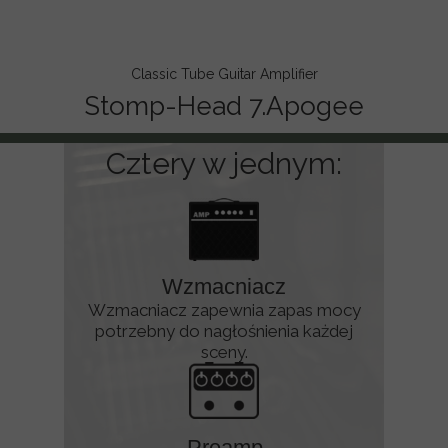
Classic Tube Guitar Amplifier
Stomp-Head 7.Apogee
Tautus compact guitar amplifier ,Taurus floor guitar
amplifier , Taurus floor amp , tube guitar amplifier ,
Cztery w jednym:
Taurus Stomp Head SH7Apogee, Taurus Stomp-Head
SH7 Apogee, lassic guitar amplifier, StompHead 7, Taurus
SH7Apogee, Taurus SH7, Taurus Apogee
Wzmacniacz
Wzmacniacz zapewnia zapas mocy
potrzebny do nagłośnienia każdej
sceny.
Preamp