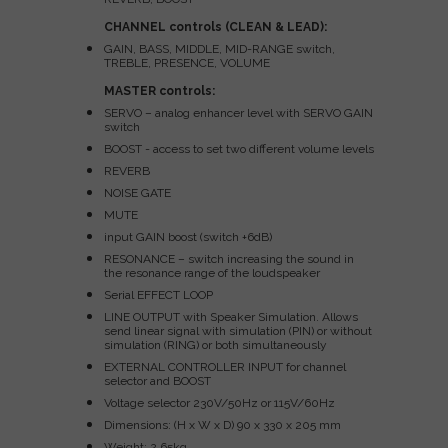
CHANNEL controls (CLEAN & LEAD):
GAIN, BASS, MIDDLE, MID-RANGE switch,
TREBLE, PRESENCE, VOLUME
MASTER controls:
SERVO – analog enhancer level with SERVO GAIN
switch
BOOST - access to set two different volume levels
REVERB
NOISE GATE
MUTE
input GAIN boost (switch +6dB)
RESONANCE – switch increasing the sound in
the resonance range of the loudspeaker
Serial EFFECT LOOP
LINE OUTPUT with Speaker Simulation. Allows
send linear signal with simulation (PIN) or without
simulation (RING) or both simultaneously
EXTERNAL CONTROLLER INPUT for channel
selector and BOOST
Voltage selector 230V/50Hz or 115V/60Hz
Dimensions: (H x W x D) 90 x 330 x 205 mm
Weight: 2,65kg