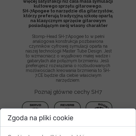
więcej satysfakcji niż cała masa symulacji
kultowego sprzętu gitarowego.
SH-7Apogee to narzędzie dla gitarzystów,
którzy preferują tradycyjną szkołę opartą
na klasycznym sprzęcie gitarowym
posiadającym swój własny charakter
Stomp-Head SH-7.Apogee to w pełni
analogowa konstrukcja pozbawiona
czynników cyfrowej symulacji oparta na
naszej technologii Master Tube Design. Jest
to wzmacniacz o wyjątkowo małej wadze i
gabarytach ale potężnym brzmieniu. Jeśli
preferujesz rozwiązania o rozbudowanych
możliwościach kreowania brzmienia to SH-
7.CE będzie dla ciebie właściwym
narzędziem.
Poznaj główne cechy SH7
Zgoda na pliki cookie
SERVO
REVERB
BOOST