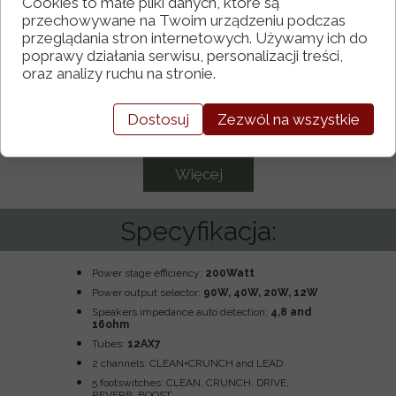
Cookies to małe pliki danych, które są
przechowywane na Twoim urządzeniu podczas
przeglądania stron internetowych. Używamy ich do
poprawy działania serwisu, personalizacji treści,
oraz analizy ruchu na stronie.
Clean, Crunch &
NOISE GATE
Drive
Dostosuj
Zezwól na wszystkie
Więcej
Specyfikacja:
Power stage efficiency:
200Watt
Power output selector:
90W, 40W, 20W, 12W
Speakers impedance auto detection:
4,8 and
16ohm
Tubes:
12AX7
2 channels: CLEAN+CRUNCH and LEAD
5 footswitches: CLEAN, CRUNCH, DRIVE,
REVERB, BOOST